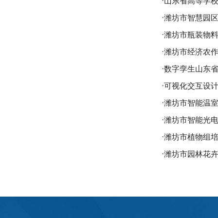
·
山东省高等学
·
潍坊市智慧园
·
潍坊市瓶装物
·
潍坊市经济农
·
数字孪生山东
·
可视化交互设计
·
潍坊市智能温
·
潍坊市智能光
·
潍坊市植物组
·
潍坊市园林花